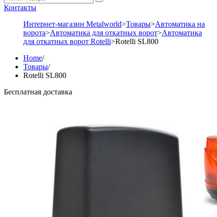
Контакты
Интернет-магазин Metalworld
>
Товары
>
Автоматика на
ворота
>
Автоматика для откатных ворот
>
Автоматика
для откатных ворот Rotelli
>
Rotelli SL800
Home
/
Товары
/
Rotelli SL800
Бесплатная доставка