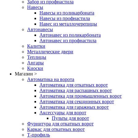
Забор из профнастила
Навесы
Навесы из поликарбоната
Навесы из профнастила
Навес из металлочерепицы
Автонавесы
Автонавес из поликарбоната
Автонавес из профнастила
Калитки
Металлические двери
Теплицы
Ангары
Киоски
Магазин >
Автоматика на ворота
Автоматика для откатных ворот
Автоматика для распашных ворот
Автоматика для промышленных ворот
Автоматика для секционных ворот
Автоматика для гаражных ворот
Аксессуары для ворот
Пульты для ворот
Фурнитура для откатных ворот
Каркас для откатных ворот
Т-профиль