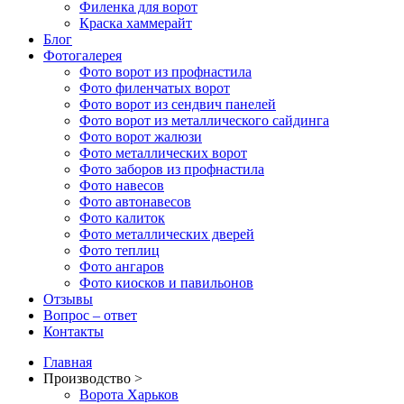
Филенка для ворот
Краска хаммерайт
Блог
Фотогалерея
Фото ворот из профнастила
Фото филенчатых ворот
Фото ворот из сендвич панелей
Фото ворот из металлического сайдинга
Фото ворот жалюзи
Фото металлических ворот
Фото заборов из профнастила
Фото навесов
Фото автонавесов
Фото калиток
Фото металлических дверей
Фото теплиц
Фото ангаров
Фото киосков и павильонов
Отзывы
Вопрос – ответ
Контакты
Главная
Производство >
Ворота Харьков