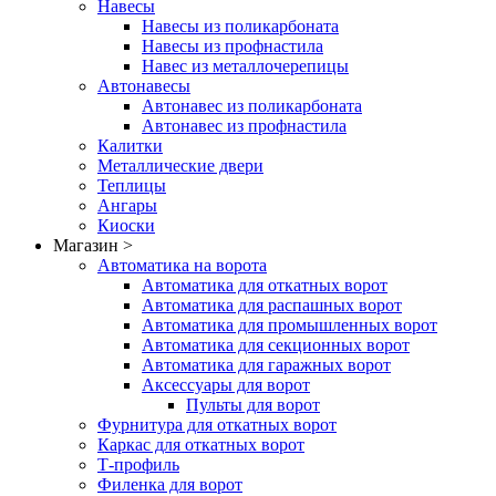
Навесы
Навесы из поликарбоната
Навесы из профнастила
Навес из металлочерепицы
Автонавесы
Автонавес из поликарбоната
Автонавес из профнастила
Калитки
Металлические двери
Теплицы
Ангары
Киоски
Магазин >
Автоматика на ворота
Автоматика для откатных ворот
Автоматика для распашных ворот
Автоматика для промышленных ворот
Автоматика для секционных ворот
Автоматика для гаражных ворот
Аксессуары для ворот
Пульты для ворот
Фурнитура для откатных ворот
Каркас для откатных ворот
Т-профиль
Филенка для ворот