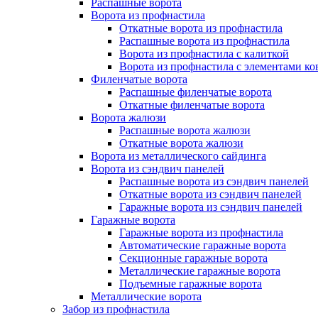
Распашные ворота
Ворота из профнастила
Откатные ворота из профнастила
Распашные ворота из профнастила
Ворота из профнастила с калиткой
Ворота из профнастила с элементами ко
Филенчатые ворота
Распашные филенчатые ворота
Откатные филенчатые ворота
Ворота жалюзи
Распашные ворота жалюзи
Откатные ворота жалюзи
Ворота из металлического сайдинга
Ворота из сэндвич панелей
Распашные ворота из сэндвич панелей
Откатные ворота из сэндвич панелей
Гаражные ворота из сэндвич панелей
Гаражные ворота
Гаражные ворота из профнастила
Автоматические гаражные ворота
Секционные гаражные ворота
Металлические гаражные ворота
Подъемные гаражные ворота
Металлические ворота
Забор из профнастила