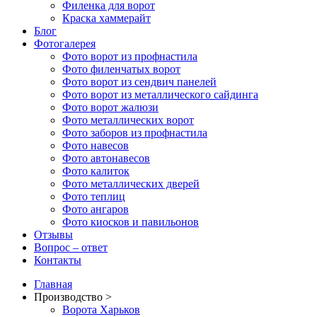
Филенка для ворот
Краска хаммерайт
Блог
Фотогалерея
Фото ворот из профнастила
Фото филенчатых ворот
Фото ворот из сендвич панелей
Фото ворот из металлического сайдинга
Фото ворот жалюзи
Фото металлических ворот
Фото заборов из профнастила
Фото навесов
Фото автонавесов
Фото калиток
Фото металлических дверей
Фото теплиц
Фото ангаров
Фото киосков и павильонов
Отзывы
Вопрос – ответ
Контакты
Главная
Производство >
Ворота Харьков