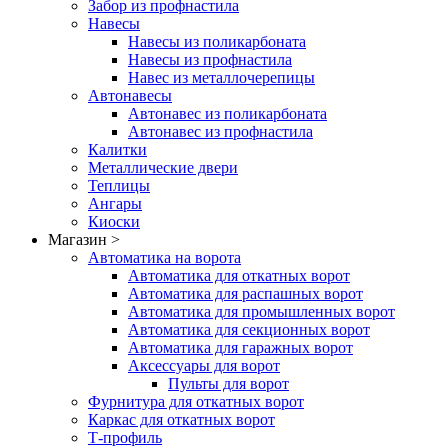
Забор из профнастила
Навесы
Навесы из поликарбоната
Навесы из профнастила
Навес из металлочерепицы
Автонавесы
Автонавес из поликарбоната
Автонавес из профнастила
Калитки
Металлические двери
Теплицы
Ангары
Киоски
Магазин >
Автоматика на ворота
Автоматика для откатных ворот
Автоматика для распашных ворот
Автоматика для промышленных ворот
Автоматика для секционных ворот
Автоматика для гаражных ворот
Аксессуары для ворот
Пульты для ворот
Фурнитура для откатных ворот
Каркас для откатных ворот
Т-профиль