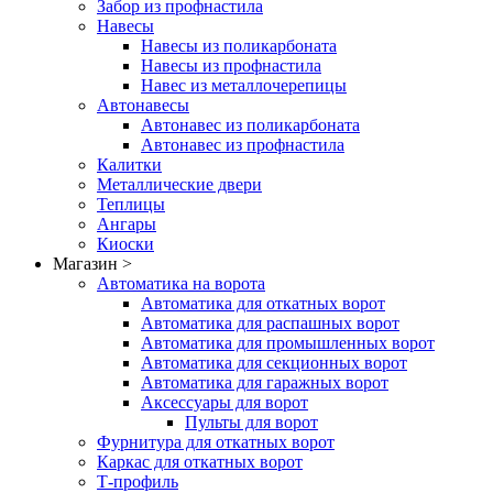
Забор из профнастила
Навесы
Навесы из поликарбоната
Навесы из профнастила
Навес из металлочерепицы
Автонавесы
Автонавес из поликарбоната
Автонавес из профнастила
Калитки
Металлические двери
Теплицы
Ангары
Киоски
Магазин >
Автоматика на ворота
Автоматика для откатных ворот
Автоматика для распашных ворот
Автоматика для промышленных ворот
Автоматика для секционных ворот
Автоматика для гаражных ворот
Аксессуары для ворот
Пульты для ворот
Фурнитура для откатных ворот
Каркас для откатных ворот
Т-профиль