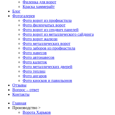
Филенка для ворот
Краска хаммерайт
Блог
Фотогалерея
Фото ворот из профнастила
Фото филенчатых ворот
Фото ворот из сендвич панелей
Фото ворот из металлического сайдинга
Фото ворот жалюзи
Фото металлических ворот
Фото заборов из профнастила
Фото навесов
Фото автонавесов
Фото калиток
Фото металлических дверей
Фото теплиц
Фото ангаров
Фото киосков и павильонов
Отзывы
Вопрос – ответ
Контакты
Главная
Производство >
Ворота Харьков