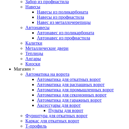
Забор из профнастила
Навесы
Навесы из поликарбоната
Навесы из профнастила
Навес из металлочерепицы
Автонавесы
Автонавес из поликарбоната
Автонавес из профнастила
Калитки
Металлические двери
Теплицы
Ангары
Киоски
Магазин >
Автоматика на ворота
Автоматика для откатных ворот
Автоматика для распашных ворот
Автоматика для промышленных ворот
Автоматика для секционных ворот
Автоматика для гаражных ворот
Аксессуары для ворот
Пульты для ворот
Фурнитура для откатных ворот
Каркас для откатных ворот
Т-профиль