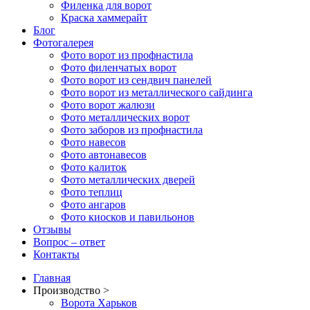
Филенка для ворот
Краска хаммерайт
Блог
Фотогалерея
Фото ворот из профнастила
Фото филенчатых ворот
Фото ворот из сендвич панелей
Фото ворот из металлического сайдинга
Фото ворот жалюзи
Фото металлических ворот
Фото заборов из профнастила
Фото навесов
Фото автонавесов
Фото калиток
Фото металлических дверей
Фото теплиц
Фото ангаров
Фото киосков и павильонов
Отзывы
Вопрос – ответ
Контакты
Главная
Производство >
Ворота Харьков