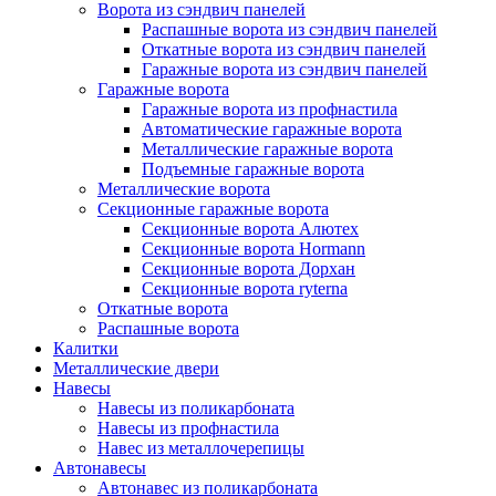
Ворота из сэндвич панелей
Распашные ворота из сэндвич панелей
Откатные ворота из сэндвич панелей
Гаражные ворота из сэндвич панелей
Гаражные ворота
Гаражные ворота из профнастила
Автоматические гаражные ворота
Металлические гаражные ворота
Подъемные гаражные ворота
Металлические ворота
Секционные гаражные ворота
Секционные ворота Алютех
Cекционные ворота Hormann
Секционные ворота Дорхан
Cекционные ворота ryterna
Откатные ворота
Распашные ворота
Калитки
Металлические двери
Навесы
Навесы из поликарбоната
Навесы из профнастила
Навес из металлочерепицы
Автонавесы
Автонавес из поликарбоната