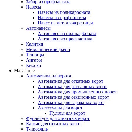
Забор из профнастила
Навесы
Навесы из поликарбоната
Навесы из профнастила
Навес из металлочерепицы
Автонавесы
Автонавес из поликарбоната
Автонавес из профнастила
Калитки
Металлические двери
Теплицы
Ангары
Киоски
Магазин >
Автоматика на ворота
Автоматика для откатных ворот
Автоматика для распашных ворот
Автоматика для промышленных ворот
Автоматика для секционных ворот
Автоматика для гаражных ворот
Аксессуары для ворот
Пульты для ворот
Фурнитура для откатных ворот
Каркас для откатных ворот
Т-профиль