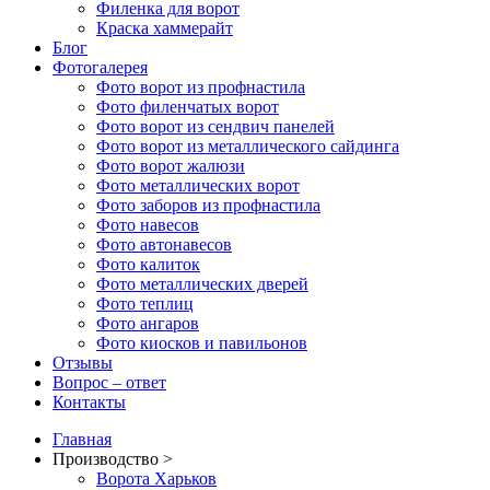
Филенка для ворот
Краска хаммерайт
Блог
Фотогалерея
Фото ворот из профнастила
Фото филенчатых ворот
Фото ворот из сендвич панелей
Фото ворот из металлического сайдинга
Фото ворот жалюзи
Фото металлических ворот
Фото заборов из профнастила
Фото навесов
Фото автонавесов
Фото калиток
Фото металлических дверей
Фото теплиц
Фото ангаров
Фото киосков и павильонов
Отзывы
Вопрос – ответ
Контакты
Главная
Производство >
Ворота Харьков