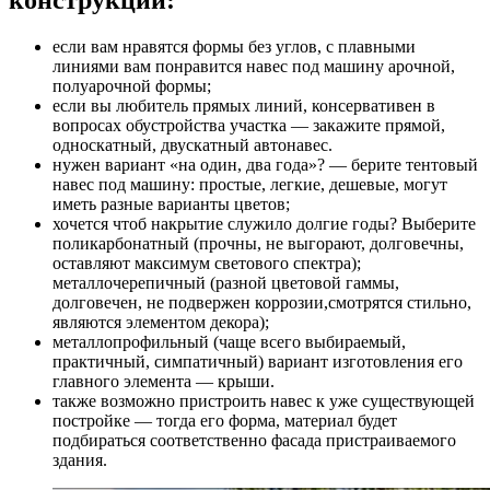
конструкции:
если вам нравятся формы без углов, с плавными
линиями вам понравится навес под машину арочной,
полуарочной формы;
если вы любитель прямых линий, консервативен в
вопросах обустройства участка — закажите прямой,
односкатный, двускатный автонавес.
нужен вариант «на один, два года»? — берите тентовый
навес под машину: простые, легкие, дешевые, могут
иметь разные варианты цветов;
хочется чтоб накрытие служило долгие годы? Выберите
поликарбонатный (прочны, не выгорают, долговечны,
оставляют максимум светового спектра);
металлочерепичный (разной цветовой гаммы,
долговечен, не подвержен коррозии,смотрятся стильно,
являются элементом декора);
металлопрофильный (чаще всего выбираемый,
практичный, симпатичный) вариант изготовления его
главного элемента — крыши.
также возможно пристроить навес к уже существующей
постройке — тогда его форма, материал будет
подбираться соответственно фасада пристраиваемого
здания.