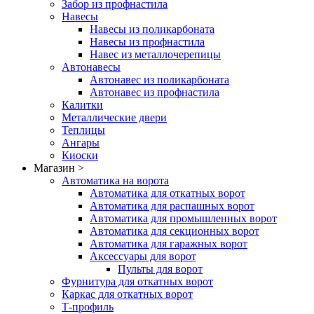
Забор из профнастила
Навесы
Навесы из поликарбоната
Навесы из профнастила
Навес из металлочерепицы
Автонавесы
Автонавес из поликарбоната
Автонавес из профнастила
Калитки
Металлические двери
Теплицы
Ангары
Киоски
Магазин >
Автоматика на ворота
Автоматика для откатных ворот
Автоматика для распашных ворот
Автоматика для промышленных ворот
Автоматика для секционных ворот
Автоматика для гаражных ворот
Аксессуары для ворот
Пульты для ворот
Фурнитура для откатных ворот
Каркас для откатных ворот
Т-профиль