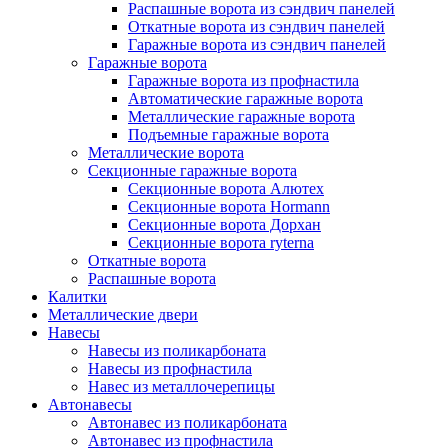
Распашные ворота из сэндвич панелей
Откатные ворота из сэндвич панелей
Гаражные ворота из сэндвич панелей
Гаражные ворота
Гаражные ворота из профнастила
Автоматические гаражные ворота
Металлические гаражные ворота
Подъемные гаражные ворота
Металлические ворота
Секционные гаражные ворота
Секционные ворота Алютех
Cекционные ворота Hormann
Секционные ворота Дорхан
Cекционные ворота ryterna
Откатные ворота
Распашные ворота
Калитки
Металлические двери
Навесы
Навесы из поликарбоната
Навесы из профнастила
Навес из металлочерепицы
Автонавесы
Автонавес из поликарбоната
Автонавес из профнастила