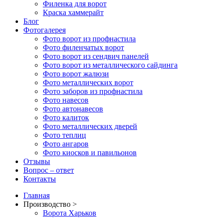
Филенка для ворот
Краска хаммерайт
Блог
Фотогалерея
Фото ворот из профнастила
Фото филенчатых ворот
Фото ворот из сендвич панелей
Фото ворот из металлического сайдинга
Фото ворот жалюзи
Фото металлических ворот
Фото заборов из профнастила
Фото навесов
Фото автонавесов
Фото калиток
Фото металлических дверей
Фото теплиц
Фото ангаров
Фото киосков и павильонов
Отзывы
Вопрос – ответ
Контакты
Главная
Производство >
Ворота Харьков