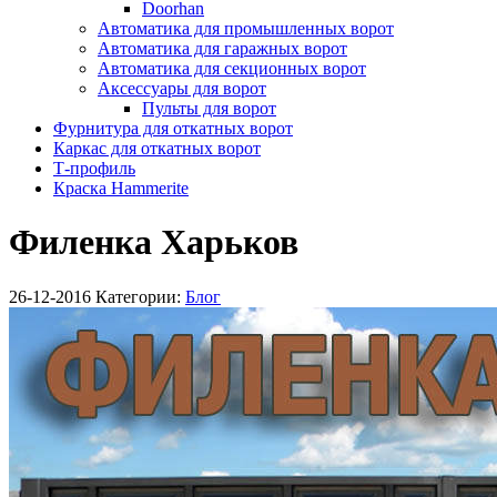
Doorhan
Автоматика для промышленных ворот
Автоматика для гаражных ворот
Автоматика для секционных ворот
Аксессуары для ворот
Пульты для ворот
Фурнитура для откатных ворот
Каркас для откатных ворот
Т-профиль
Краска Hammerite
Филенка Харьков
26-12-2016
Категории:
Блог