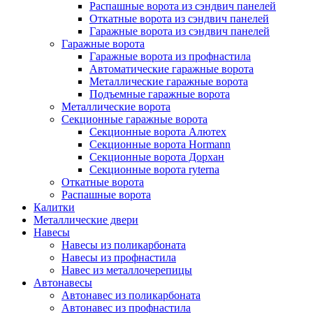
Распашные ворота из сэндвич панелей
Откатные ворота из сэндвич панелей
Гаражные ворота из сэндвич панелей
Гаражные ворота
Гаражные ворота из профнастила
Автоматические гаражные ворота
Металлические гаражные ворота
Подъемные гаражные ворота
Металлические ворота
Секционные гаражные ворота
Секционные ворота Алютех
Cекционные ворота Hormann
Секционные ворота Дорхан
Cекционные ворота ryterna
Откатные ворота
Распашные ворота
Калитки
Металлические двери
Навесы
Навесы из поликарбоната
Навесы из профнастила
Навес из металлочерепицы
Автонавесы
Автонавес из поликарбоната
Автонавес из профнастила