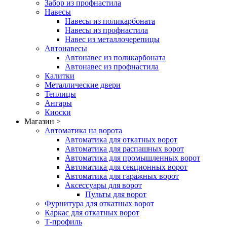
Забор из профнастила
Навесы
Навесы из поликарбоната
Навесы из профнастила
Навес из металлочерепицы
Автонавесы
Автонавес из поликарбоната
Автонавес из профнастила
Калитки
Металлические двери
Теплицы
Ангары
Киоски
Магазин >
Автоматика на ворота
Автоматика для откатных ворот
Автоматика для распашных ворот
Автоматика для промышленных ворот
Автоматика для секционных ворот
Автоматика для гаражных ворот
Аксессуары для ворот
Пульты для ворот
Фурнитура для откатных ворот
Каркас для откатных ворот
Т-профиль