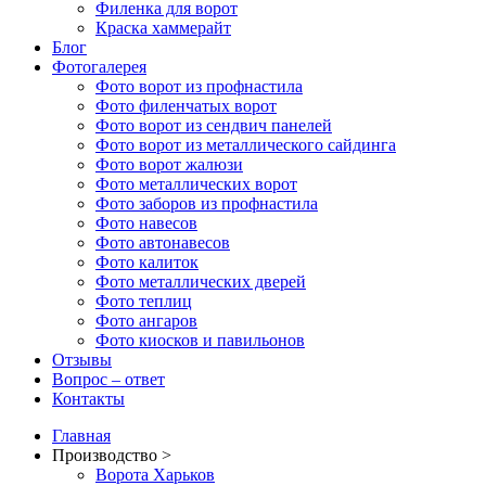
Филенка для ворот
Краска хаммерайт
Блог
Фотогалерея
Фото ворот из профнастила
Фото филенчатых ворот
Фото ворот из сендвич панелей
Фото ворот из металлического сайдинга
Фото ворот жалюзи
Фото металлических ворот
Фото заборов из профнастила
Фото навесов
Фото автонавесов
Фото калиток
Фото металлических дверей
Фото теплиц
Фото ангаров
Фото киосков и павильонов
Отзывы
Вопрос – ответ
Контакты
Главная
Производство >
Ворота Харьков